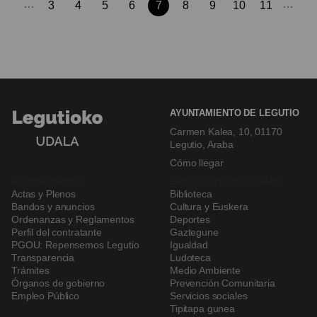
…
…
Página
3
Página
4
Página
5
Página
6
Página
7
Página
8
Página
9
Página
10
Página
11
Paginación
actual
AYUNTAMIENTO DE LEGUTIO
Carmen Kalea, 10, 01170
Legutio, Araba
Cómo llegar
Ayuntamiento
Servicios municipales
Actas y Plenos
Biblioteca
Navegación
Bandos y anuncios
Cultura y Euskera
principal
Ordenanzas y Reglamentos
Deportes
Perfil del contratante
Gaztegune
PGOU: Repensemos Legutio
Igualdad
Transparencia
Ludoteca
Trámites
Medio Ambiente
Órganos de gobierno
Prevención Comunitaria
Empleo Público
Servicios sociales
Tipitapa gunea