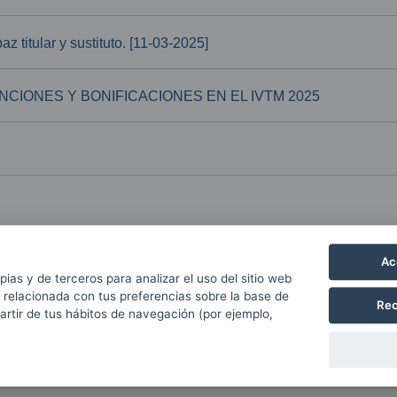
z titular y sustituto. [11-03-2025]
NCIONES Y BONIFICACIONES EN EL IVTM 2025
variante de Legutio en la carretera A-2620 y conexión con la ca
Ac
pias y de terceros para analizar el uso del sitio web
 relacionada con tus preferencias sobre la base de
Rec
partir de tus hábitos de navegación (por ejemplo,