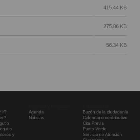
415.44 KB
275.86 KB
56.34 KB
Agenda y noticias
Ciudadanía
ir?
Agenda
Buzón de la ciudadanía
er?
Noticias
Calendario contributivo
gutio
Cita Previa
egutio
Punto Verde
nterés y
Servicio de Atención
Ciudadana