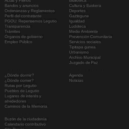
Actas y Plenos
Biblioteca
Navegación
Bandos y anuncios
Cultura y Euskera
principal
Ordenanzas y Reglamentos
Deportes
Perfil del contratante
Gaztegune
PGOU: Repensemos Legutio
Igualdad
Transparencia
Ludoteca
Trámites
Medio Ambiente
Órganos de gobierno
Prevención Comunitaria
Empleo Público
Servicios sociales
Tipitapa gunea
Urbanismo
Archivo Municipal
Juzgado de Paz
Turismo
Agenda y noticias
¿Dónde dormir?
Agenda
¿Dónde comer?
Noticias
Rutas por Legutio
Pueblos de Legutio
Lugares de interés y
alrededores
Caminos de la Memoria
Ciudadanía
Buzón de la ciudadanía
Calendario contributivo