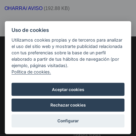
OHARRA/ AVISO
(192.88 KB)
Uso de cookies
Utilizamos cookies propias y de terceros para analizar
el uso del sitio web y mostrarte publicidad relacionada
AYUNTAMIENTO DE LEGUTIO
con tus preferencias sobre la base de un perfil
elaborado a partir de tus hábitos de navegación (por
Carmen Kalea, 10, 01170
Legutio, Araba
ejemplo, páginas visitadas).
Política de cookies.
Cómo llegar
Ayuntamiento
Servicios municipales
Actas y Plenos
Biblioteca
Navegación
Aceptar cookies
Bandos y anuncios
Cultura y Euskera
principal
Ordenanzas y Reglamentos
Deportes
Perfil del contratante
Gaztegune
Rechazar cookies
PGOU: Repensemos Legutio
Igualdad
Transparencia
Ludoteca
Trámites
Medio Ambiente
Configurar
Órganos de gobierno
Prevención Comunitaria
Empleo Público
Servicios sociales
Tipitapa gunea