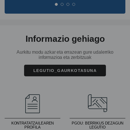
Aurrekoa
Hurrengoa
Informazio gehiago
Aurkitu modu azkar eta errazean gure udalerriko
informazioa eta zerbitzuak
LEGUTIO_GAURKOTASUNA
KONTRATATZAILEAREN
PGOU: BERRIKUS DEZAGUN
PROFILA
LEGUTIO