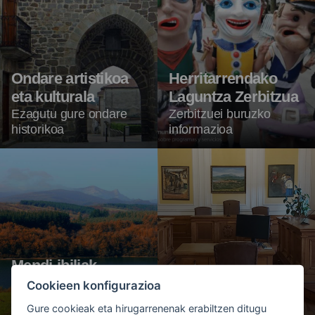
Ondare artistikoa
Herritarrendako
eta kulturala
Laguntza Zerbitzua
Ezagutu gure ondare
Zerbitzuei buruzko
historikoa
informazioa
Mendi-ibiliak
Zuzeneko sarbidea:
GR-38: Ardoaren eta
Cookieen konfigurazioa
arrainaren ibilbidea
Osoko bilkurak
Gure cookieak eta hirugarrenenak erabiltzen ditugu