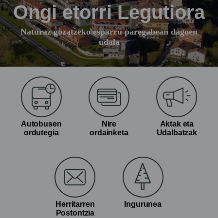
Ongi etorri Legutiora
Naturaz gozatzeko esparru paregabean dagoen
udala
Autobusen
Nire
Aktak eta
ordutegia
ordainketa
Udalbatzak
Herritarren
Ingurunea
Postontzia