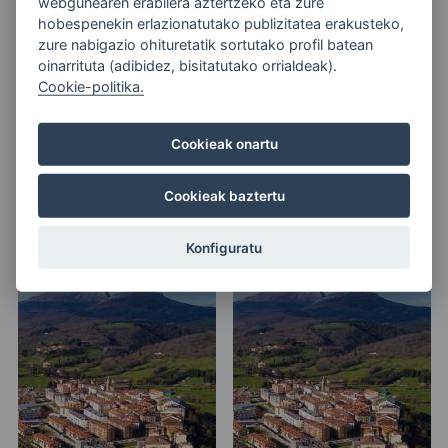
webgunearen erabilera aztertzeko eta zure
hobespenekin erlazionatutako publizitatea erakusteko,
zure nabigazio ohituretatik sortutako profil batean
oinarrituta (adibidez, bisitatutako orrialdeak).
Cookie-politika.
Cookieak onartu
Cookieak baztertu
TRAVESÍA A NADO
Triatlón Legutio Tratloia.
SANTA ENGRACIA
2026.
Konfiguratu