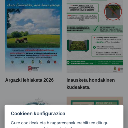
Argazki lehiaketa 2026
Inausketa hondakinen
kudeaketa.
Cookieen konfigurazioa
Gure cookieak eta hirugarrenenak erabiltzen ditugu