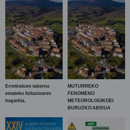
Erretiratuen taberna
MUTURREKO
emateko lizitazioaren
FENOMENO
iragarkia.
METEOROLOGIKOEI
BURUZKO ABISUA