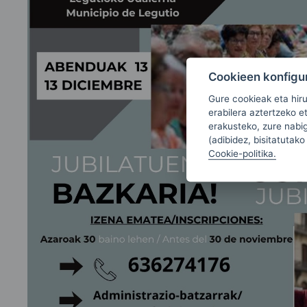
Cookieen konfigu
Gure cookieak eta hir
erabilera aztertzeko e
erakusteko, zure nabiga
(adibidez, bisitatutako
Cookie-politika.