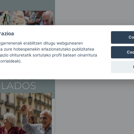
razioa
Co
ugarrenenak erabiltzen ditugu webgunearen
ta zure hobespenekin erlazionatutako publizitatea
Coo
zio ohituretatik sortutako profil batean oinarrituta
 orrialdeak).