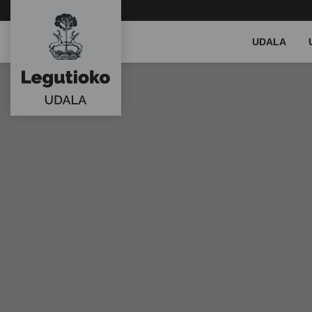
Main
UDALA
Menu
ES