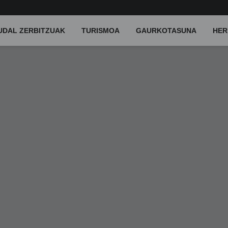
UDAL ZERBITZUAK
TURISMOA
GAURKOTASUNA
HER