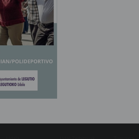
Udala
Udal Zerbitzuak
Turismoa