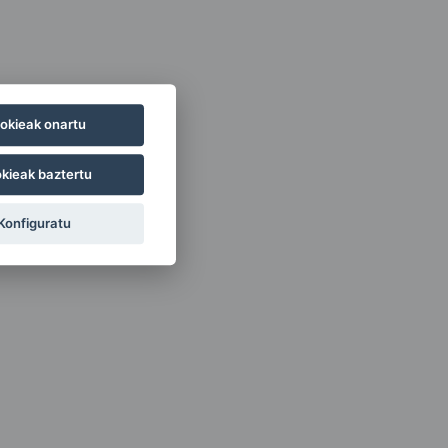
okieak onartu
kieak baztertu
Konfiguratu