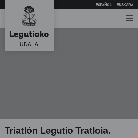
ESPAÑOL
EUSKARA
Triatlón Legutio Tratloia.