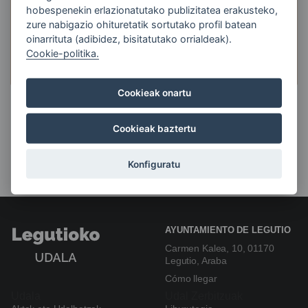
hobespenekin erlazionatutako publizitatea erakusteko,
zure nabigazio ohituretatik sortutako profil batean
oinarrituta (adibidez, bisitatutako orrialdeak).
Cookie-politika.
Cookieak onartu
Cookieak baztertu
Konfiguratu
AYUNTAMIENTO DE LEGUTIO
Carmen Kalea, 10, 01170
Legutio, Araba
Cómo llegar
Udala
Udal Zerbitzuak