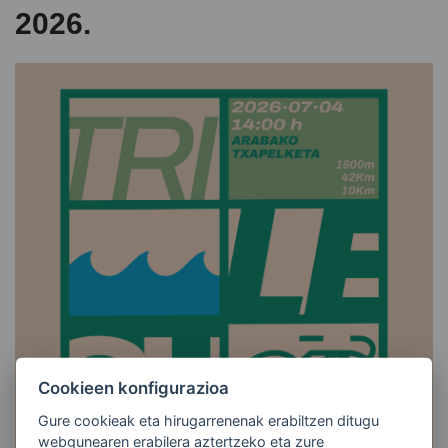
2026.
Cookieen konfigurazioa
Gure cookieak eta hirugarrenenak erabiltzen ditugu
webgunearen erabilera aztertzeko eta zure